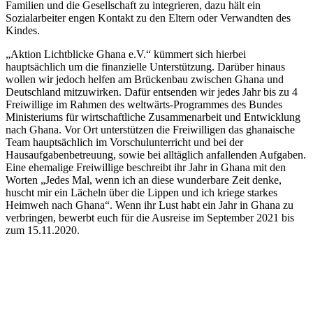
Familien und die Gesellschaft zu integrieren, dazu hält ein
Sozialarbeiter engen Kontakt zu den Eltern oder Verwandten des
Kindes.
„Aktion Lichtblicke Ghana e.V.“ kümmert sich hierbei
hauptsächlich um die finanzielle Unterstützung. Darüber hinaus
wollen wir jedoch helfen am Brückenbau zwischen Ghana und
Deutschland mitzuwirken. Dafür entsenden wir jedes Jahr bis zu 4
Freiwillige im Rahmen des weltwärts-Programmes des Bundes
Ministeriums für wirtschaftliche Zusammenarbeit und Entwicklung
nach Ghana. Vor Ort unterstützen die Freiwilligen das ghanaische
Team hauptsächlich im Vorschulunterricht und bei der
Hausaufgabenbetreuung, sowie bei alltäglich anfallenden Aufgaben.
Eine ehemalige Freiwillige beschreibt ihr Jahr in Ghana mit den
Worten „Jedes Mal, wenn ich an diese wunderbare Zeit denke,
huscht mir ein Lächeln über die Lippen und ich kriege starkes
Heimweh nach Ghana“. Wenn ihr Lust habt ein Jahr in Ghana zu
verbringen, bewerbt euch für die Ausreise im September 2021 bis
zum 15.11.2020.
Ein Projekt der Hilfe zur Selbsthilfe des Vereins "Aktion Lichtblick