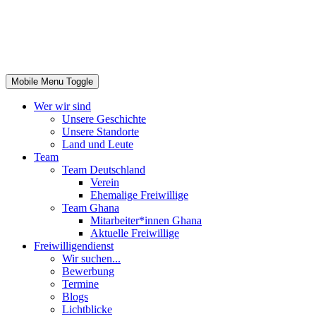
in Zusammenarbeit mit "Rays of Hope Centre", dem Projektpartner
Mobile Menu Toggle
Wer wir sind
Unsere Geschichte
Unsere Standorte
Land und Leute
Team
Team Deutschland
Verein
Ehemalige Freiwillige
Team Ghana
Mitarbeiter*innen Ghana
Aktuelle Freiwillige
Freiwilligendienst
Wir suchen...
Bewerbung
Termine
Blogs
Lichtblicke