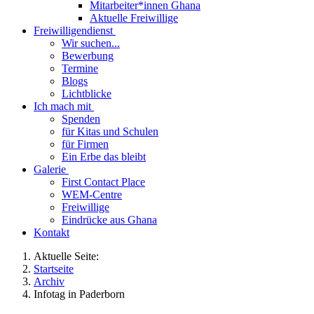
Mitarbeiter*innen Ghana
Aktuelle Freiwillige
Freiwilligendienst
Wir suchen...
Bewerbung
Termine
Blogs
Lichtblicke
Ich mach mit
Spenden
für Kitas und Schulen
für Firmen
Ein Erbe das bleibt
Galerie
First Contact Place
WEM-Centre
Freiwillige
Eindrücke aus Ghana
Kontakt
Aktuelle Seite:
Startseite
Archiv
Infotag in Paderborn